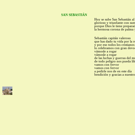
SAN SEBASTIÁN
Hoy se sube San Sebastián al 
glorioso y triunfante con su
porque Dios le tiene prepara
la hermosa corona de palma y
Sebastián capitán valeroso
que has dado tu vida por la r
y por eso todos los cristianos
lo celebramos con gran devo
vámosle a rogar
vámosle a rogar
de las luchas y guerras del 
de todo peligro nos pueda li
vamos con fervor
vamos con fervor
a pedirle nos de en este día
bendición y gracias a nuestro